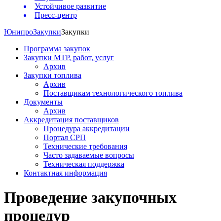
Устойчивое развитие
Пресс-центр
Юнипро
Закупки
Закупки
Программа закупок
Закупки МТР, работ, услуг
Архив
Закупки топлива
Архив
Поставщикам технологического топлива
Документы
Архив
Аккредитация поставщиков
Процедура аккредитации
Портал СРП
Технические требования
Часто задаваемые вопросы
Техническая поддержка
Контактная информация
Проведение закупочных
процедур