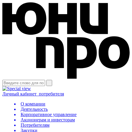
Личный кабинет
потребителя
О компании
Деятельность
Корпоративное управление
Акционерам и инвесторам
Потребителям
Закупки