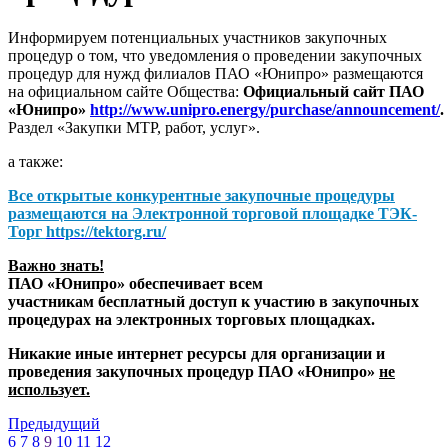
Информируем потенциальных участников закупочных
процедур о том, что уведомления о проведении закупочных
процедур для нужд филиалов ПАО «Юнипро» размещаются
на официальном сайте Общества:
Официальный сайт ПАО
«Юнипро»
http://www.unipro.energy/purchase/announcement/
.
Раздел «Закупки МТР, работ, услуг».
а также:
Все открытые конкурентные закупочные процедуры
размещаются на
Электронной торговой площадке ТЭК-
Торг
https://tektorg.ru/
Важно знать!
ПАО «Юнипро» обеспечивает всем
участникам бесплатный доступ к участию в закупочных
процедурах на электронных торговых площадках.
Никакие иные интернет ресурсы для организации и
проведения закупочных процедур ПАО «Юнипро»
не
использует.
Предыдущий
6
7
8
9
10
11
12