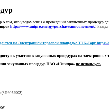
едур
 о том, что уведомления о проведении закупочных процедур 
ипро»
http://www.unipro.energy/purchase/announcement/
.
Раздел
щаются на
Электронной торговой площадке ТЭК-Торг
https:/
оступ к участию в закупочных процедурах на электронных 
дения закупочных процедур ПАО «Юнипро»
не использует.
 (ЗП6072902)
96)