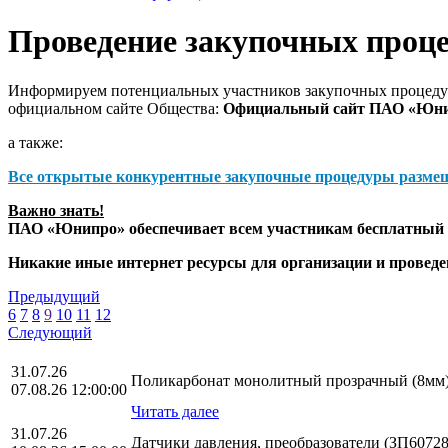
Проведение закупочных проц
Информируем потенциальных участников закупочных процедур
официальном сайте Общества:
Официальный сайт ПАО «Юн
а также:
Все открытые конкурентные закупочные процедуры разме
Важно знать!
ПАО «Юнипро» обеспечивает всем участникам бесплатный д
Никакие иные интернет ресурсы для организации и прове
Предыдущий
6
7
8
9
10
11
12
Следующий
31.07.26
Поликарбонат монолитный прозрачный (8мм)
07.08.26 12:00:00
Читать далее
31.07.26
Датчики давления, преобразователи (ЗП60728