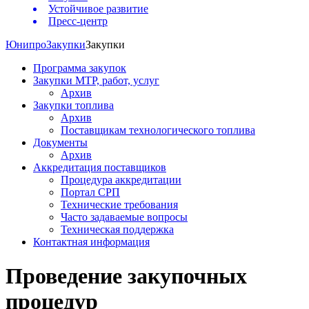
Устойчивое развитие
Пресс-центр
Юнипро
Закупки
Закупки
Программа закупок
Закупки МТР, работ, услуг
Архив
Закупки топлива
Архив
Поставщикам технологического топлива
Документы
Архив
Аккредитация поставщиков
Процедура аккредитации
Портал СРП
Технические требования
Часто задаваемые вопросы
Техническая поддержка
Контактная информация
Проведение закупочных
процедур