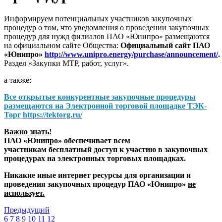
Информируем потенциальных участников закупочных
процедур о том, что уведомления о проведении закупочных
процедур для нужд филиалов ПАО «Юнипро» размещаются
на официальном сайте Общества:
Официальный сайт ПАО
«Юнипро»
http://www.unipro.energy/purchase/announcement/
.
Раздел «Закупки МТР, работ, услуг».
а также:
Все открытые конкурентные закупочные процедуры
размещаются на
Электронной торговой площадке ТЭК-
Торг
https://tektorg.ru/
Важно знать!
ПАО «Юнипро» обеспечивает всем
участникам бесплатный доступ к участию в закупочных
процедурах на электронных торговых площадках.
Никакие иные интернет ресурсы для организации и
проведения закупочных процедур ПАО «Юнипро»
не
использует.
Предыдущий
6
7
8
9
10
11
12