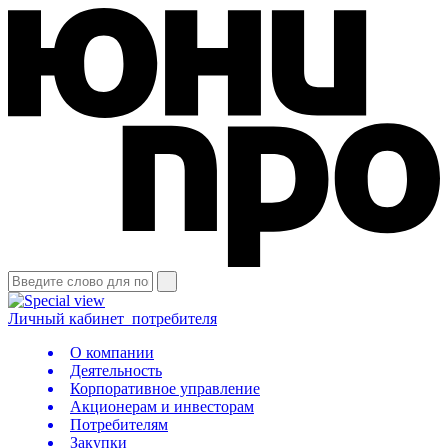
Личный кабинет
потребителя
О компании
Деятельность
Корпоративное управление
Акционерам и инвесторам
Потребителям
Закупки