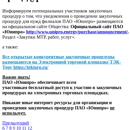
Информируем потенциальных участников закупочных
процедур о том, что уведомления о проведении закупочных
процедур для нужд филиалов ПАО «Юнипро» размещаются
на официальном сайте Общества:
Официальный сайт ПАО
«Юнипро»
http://www.unipro.energy/purchase/announcement/
.
Раздел «Закупки МТР, работ, услуг».
а также:
Все открытые конкурентные закупочные процедуры
размещаются на
Электронной торговой площадке ТЭК-
Торг
https://tektorg.ru/
Важно знать!
ПАО «Юнипро» обеспечивает всем
участникам бесплатный доступ к участию в закупочных
процедурах на электронных торговых площадках.
Никакие иные интернет ресурсы для организации и
проведения закупочных процедур ПАО «Юнипро»
не
использует.
Предыдущий
6
7
8
9
10
11
12