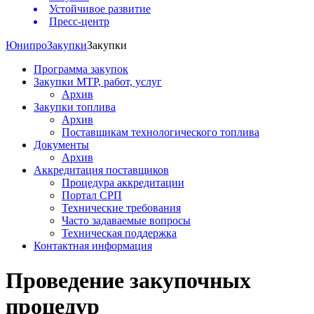
Устойчивое развитие
Пресс-центр
Юнипро
Закупки
Закупки
Программа закупок
Закупки МТР, работ, услуг
Архив
Закупки топлива
Архив
Поставщикам технологического топлива
Документы
Архив
Аккредитация поставщиков
Процедура аккредитации
Портал СРП
Технические требования
Часто задаваемые вопросы
Техническая поддержка
Контактная информация
Проведение закупочных
процедур