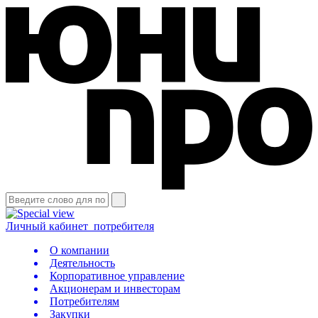
Личный кабинет
потребителя
О компании
Деятельность
Корпоративное управление
Акционерам и инвесторам
Потребителям
Закупки