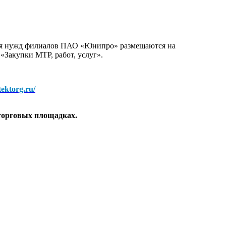
для нужд филиалов ПАО «Юнипро» размещаются на
 «Закупки МТР, работ, услуг».
/tektorg.ru/
торговых площадках.