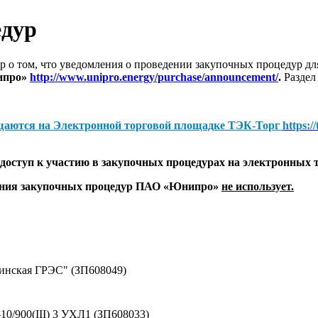
едур
 о том, что уведомления о проведении закупочных процедур 
ипро»
http://www.unipro.energy/purchase/announcement/
.
Раздел
щаются на
Электронной торговой площадке ТЭК-Торг
https:/
оступ к участию в закупочных процедурах на электронных 
дения закупочных процедур ПАО «Юнипро»
не использует.
винская ГРЭС" (ЗП608049)
0/900(III) 3 УХЛ1 (ЗП608033)