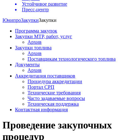
Устойчивое развитие
Пресс-центр
Юнипро
Закупки
Закупки
Программа закупок
Закупки МТР, работ, услуг
Архив
Закупки топлива
Архив
Поставщикам технологического топлива
Документы
Архив
Аккредитация поставщиков
Процедура аккредитации
Портал СРП
Технические требования
Часто задаваемые вопросы
Техническая поддержка
Контактная информация
Проведение закупочных
процедур