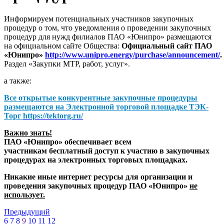
Информируем потенциальных участников закупочных
процедур о том, что уведомления о проведении закупочных
процедур для нужд филиалов ПАО «Юнипро» размещаются
на официальном сайте Общества:
Официальный сайт ПАО
«Юнипро»
http://www.unipro.energy/purchase/announcement/
.
Раздел «Закупки МТР, работ, услуг».
а также:
Все открытые конкурентные закупочные процедуры
размещаются на
Электронной торговой площадке ТЭК-
Торг
https://tektorg.ru/
Важно знать!
ПАО «Юнипро» обеспечивает всем
участникам бесплатный доступ к участию в закупочных
процедурах на электронных торговых площадках.
Никакие иные интернет ресурсы для организации и
проведения закупочных процедур ПАО «Юнипро»
не
использует.
Предыдущий
6
7
8
9
10
11
12