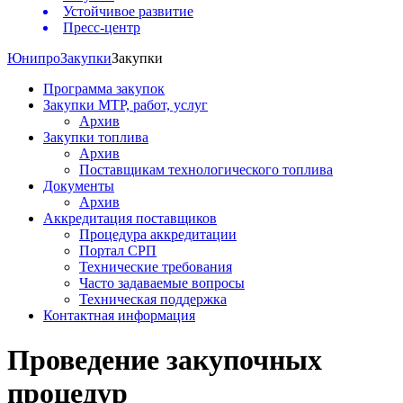
Устойчивое развитие
Пресс-центр
Юнипро
Закупки
Закупки
Программа закупок
Закупки МТР, работ, услуг
Архив
Закупки топлива
Архив
Поставщикам технологического топлива
Документы
Архив
Аккредитация поставщиков
Процедура аккредитации
Портал СРП
Технические требования
Часто задаваемые вопросы
Техническая поддержка
Контактная информация
Проведение закупочных
процедур