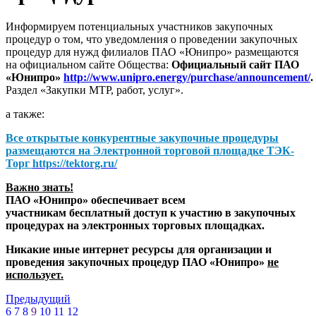
Информируем потенциальных участников закупочных
процедур о том, что уведомления о проведении закупочных
процедур для нужд филиалов ПАО «Юнипро» размещаются
на официальном сайте Общества:
Официальный сайт ПАО
«Юнипро»
http://www.unipro.energy/purchase/announcement/
.
Раздел «Закупки МТР, работ, услуг».
а также:
Все открытые конкурентные закупочные процедуры
размещаются на
Электронной торговой площадке ТЭК-
Торг
https://tektorg.ru/
Важно знать!
ПАО «Юнипро» обеспечивает всем
участникам бесплатный доступ к участию в закупочных
процедурах на электронных торговых площадках.
Никакие иные интернет ресурсы для организации и
проведения закупочных процедур ПАО «Юнипро»
не
использует.
Предыдущий
6
7
8
9
10
11
12