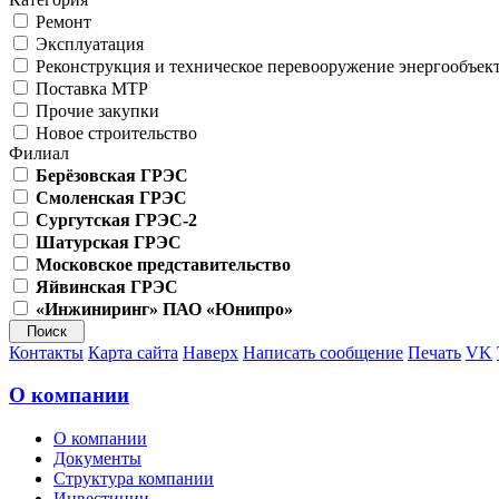
Ремонт
Эксплуатация
Реконструкция и техническое перевооружение энергообъек
Поставка МТР
Прочие закупки
Новое строительство
Филиал
Берёзовская ГРЭС
Смоленская ГРЭС
Сургутская ГРЭС-2
Шатурская ГРЭС
Московское представительство
Яйвинская ГРЭС
«Инжиниринг» ПАО «Юнипро»
Контакты
Карта сайта
Наверх
Написать сообщение
Печать
VK
О компании
О компании
Документы
Структура компании
Инвестиции