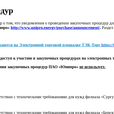
едур
 о том, что уведомления о проведении закупочных процедур 
ипро»
http://www.unipro.energy/purchase/announcement/
.
Раздел
щаются на
Электронной торговой площадке ТЭК-Торг
https:/
оступ к участию в закупочных процедурах на электронных 
дения закупочных процедур ПАО «Юнипро»
не использует.
тветствии с техническими требованиями для нужд филиала «Су
тветствии с техническими требованиями для нужд филиала «Бе