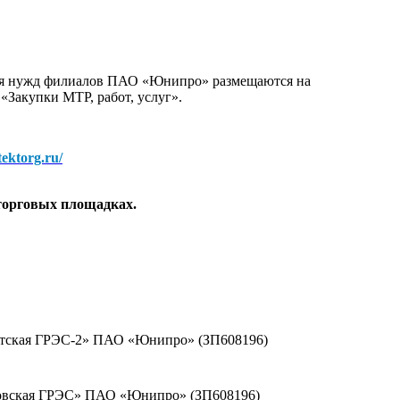
для нужд филиалов ПАО «Юнипро» размещаются на
 «Закупки МТР, работ, услуг».
/tektorg.ru/
торговых площадках.
ргутская ГРЭС-2» ПАО «Юнипро» (ЗП608196)
резовская ГРЭС» ПАО «Юнипро» (ЗП608196)