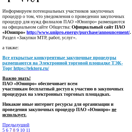
Информируем потенциальных участников закупочных
процедур о том, что уведомления о проведении закупочных
процедур для нужд филиалов ПАО «Юнипро» размещаются
на официальном сайте Общества:
Официальный сайт ПАО
«Юнипро»
http://www.unipro.energy/purchase/announcement/
.
Раздел «Закупки МТР, работ, услуг».
а также:
Все открытые конкурентные закупочные процедуры
размещаются на
Электронной торговой площадке ТЭК-
Торг
https://tektorg.ru/
Важно знать!
ПАО «Юнипро» обеспечивает всем
участникам бесплатный доступ к участию в закупочных
процедурах на электронных торговых площадках.
Никакие иные интернет ресурсы для организации и
проведения закупочных процедур ПАО «Юнипро»
не
использует.
Предыдущий
5
6
7
8
9
10
11