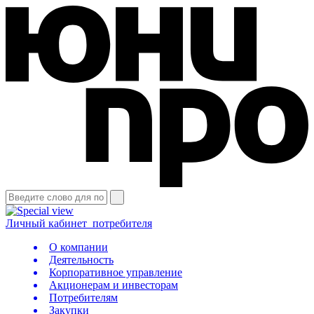
Личный кабинет
потребителя
О компании
Деятельность
Корпоративное управление
Акционерам и инвесторам
Потребителям
Закупки