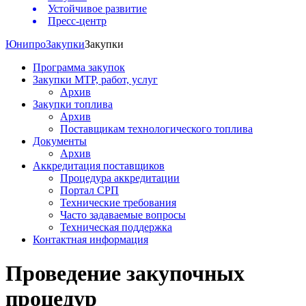
Устойчивое развитие
Пресс-центр
Юнипро
Закупки
Закупки
Программа закупок
Закупки МТР, работ, услуг
Архив
Закупки топлива
Архив
Поставщикам технологического топлива
Документы
Архив
Аккредитация поставщиков
Процедура аккредитации
Портал СРП
Технические требования
Часто задаваемые вопросы
Техническая поддержка
Контактная информация
Проведение закупочных
процедур