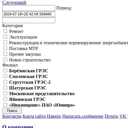
Следующий
Период
Категория
Ремонт
Эксплуатация
Реконструкция и техническое перевооружение энергообъек
Поставка МТР
Прочие закупки
Новое строительство
Филиал
Берёзовская ГРЭС
Смоленская ГРЭС
Сургутская ГРЭС-2
Шатурская ГРЭС
Московское представительство
Яйвинская ГРЭС
«Инжиниринг» ПАО «Юнипро»
Контакты
Карта сайта
Наверх
Написать сообщение
Печать
VK
О компании