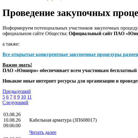
Проведение закупочных проц
Информируем потенциальных участников закупочных процедур
официальном сайте Общества:
Официальный сайт ПАО «Юн
а также:
Все открытые конкурентные закупочные процедуры разме
Важно знать!
ПАО «Юнипро» обеспечивает всем участникам бесплатный д
Никакие иные интернет ресурсы для организации и прове
Предыдущий
5
6
7
8
9
10
11
Следующий
03.08.26
10.08.26
Кабельная арматура (ЗП608017)
09:06:00
Читать далее