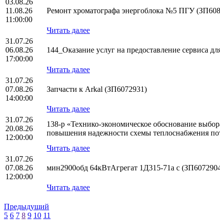
03.08.26
11.08.26
Ремонт хроматографа энергоблока №5 ПГУ (ЗП608
11:00:00
Читать далее
31.07.26
06.08.26
144_Оказание услуг на предоставление сервиса 
17:00:00
Читать далее
31.07.26
07.08.26
Запчасти к Arkal (ЗП6072931)
14:00:00
Читать далее
31.07.26
138-р «Технико-экономическое обоснование выбо
20.08.26
повышения надежности схемы теплоснабжения по
12:00:00
Читать далее
31.07.26
07.08.26
мин2900обд 64кВтАгрегат 1Д315-71а с (ЗП607290
12:00:00
Читать далее
Предыдущий
5
6
7
8
9
10
11