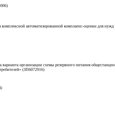
006)
для комплексной автоматизированной комплаенс-оценки для ну
ра варианта организации схемы резервного питания общестан
требителей» (ЗП6072916)
4)