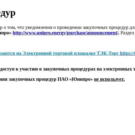
едур
 о том, что уведомления о проведении закупочных процедур 
ипро»
http://www.unipro.energy/purchase/announcement/
.
Раздел
щаются на
Электронной торговой площадке ТЭК-Торг
https:/
оступ к участию в закупочных процедурах на электронных 
дения закупочных процедур ПАО «Юнипро»
не использует.