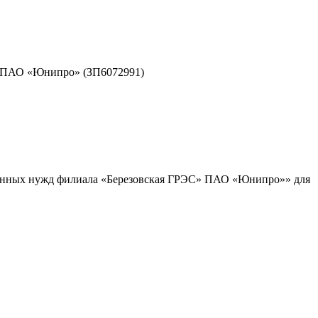
жд ПАО «Юнипро» (ЗП6072991)
ционных нужд филиала «Березовская ГРЭС» ПАО «Юнипро»» для