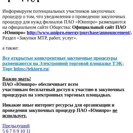
Информируем потенциальных участников закупочных
процедур о том, что уведомления о проведении закупочных
процедур для нужд филиалов ПАО «Юнипро» размещаются
на официальном сайте Общества:
Официальный сайт ПАО
«Юнипро»
http://www.unipro.energy/purchase/announcement/
.
Раздел «Закупки МТР, работ, услуг».
а также:
Все открытые конкурентные закупочные процедуры
размещаются на
Электронной торговой площадке ТЭК-
Торг
https://tektorg.ru/
Важно знать!
ПАО «Юнипро» обеспечивает всем
участникам бесплатный доступ к участию в закупочных
процедурах на электронных торговых площадках.
Никакие иные интернет ресурсы для организации и
проведения закупочных процедур ПАО «Юнипро»
не
использует.
Предыдущий
5
6
7
8
9
10
11