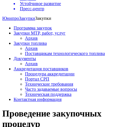
Устойчивое развитие
Пресс-центр
Юнипро
Закупки
Закупки
Программа закупок
Закупки МТР, работ, услуг
Архив
Закупки топлива
Архив
Поставщикам технологического топлива
Документы
Архив
Аккредитация поставщиков
Процедура аккредитации
Портал СРП
Технические требования
Часто задаваемые вопросы
Техническая поддержка
Контактная информация
Проведение закупочных
процедур