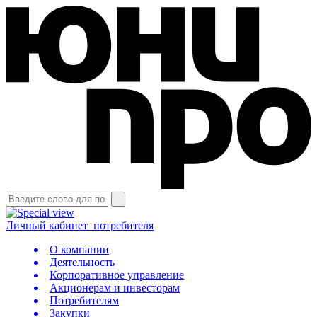
Личный кабинет
потребителя
О компании
Деятельность
Корпоративное управление
Акционерам и инвесторам
Потребителям
Закупки