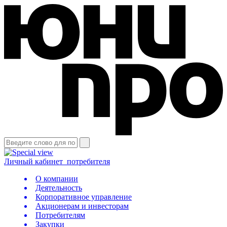
Личный кабинет
потребителя
О компании
Деятельность
Корпоративное управление
Акционерам и инвесторам
Потребителям
Закупки