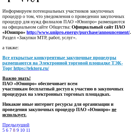
Информируем потенциальных участников закупочных
процедур о том, что уведомления о проведении закупочных
процедур для нужд филиалов ПАО «Юнипро» размещаются
на официальном сайте Общества:
Официальный сайт ПАО
«Юнипро»
http://www.unipro.energy/purchase/announcement/
.
Раздел «Закупки МТР, работ, услуг».
а также:
Все открытые конкурентные закупочные процедуры
размещаются на
Электронной торговой площадке ТЭК-
Торг
https://tektorg.ru/
Важно знать!
ПАО «Юнипро» обеспечивает всем
участникам бесплатный доступ к участию в закупочных
процедурах на электронных торговых площадках.
Никакие иные интернет ресурсы для организации и
проведения закупочных процедур ПАО «Юнипро»
не
использует.
Предыдущий
5
6
7
8
9
10
11