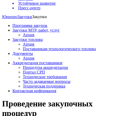
Устойчивое развитие
Пресс-центр
Юнипро
Закупки
Закупки
Программа закупок
Закупки МТР, работ, услуг
Архив
Закупки топлива
Архив
Поставщикам технологического топлива
Документы
Архив
Аккредитация поставщиков
Процедура аккредитации
Портал СРП
Технические требования
Часто задаваемые вопросы
Техническая поддержка
Контактная информация
Проведение закупочных
процедур