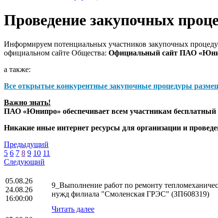
Проведение закупочных проц
Информируем потенциальных участников закупочных процедур
официальном сайте Общества:
Официальный сайт ПАО «Юн
а также:
Все открытые конкурентные закупочные процедуры разме
Важно знать!
ПАО «Юнипро» обеспечивает всем участникам бесплатный д
Никакие иные интернет ресурсы для организации и прове
Предыдущий
5
6
7
8
9
10
11
Следующий
05.08.26
9_Выполнение работ по ремонту тепломеханическ
24.08.26
нужд филиала "Смоленская ГРЭС" (ЗП608319)
16:00:00
Читать далее