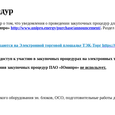
едур
 о том, что уведомления о проведении закупочных процедур 
ипро»
http://www.unipro.energy/purchase/announcement/
.
Раздел
щаются на
Электронной торговой площадке ТЭК-Торг
https:/
оступ к участию в закупочных процедурах на электронных 
дения закупочных процедур ПАО «Юнипро»
не использует.
ого оборудования эн. блоков, ОСО, подготовительные работы д