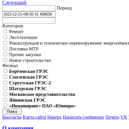
Следующий
Период
Категория
Ремонт
Эксплуатация
Реконструкция и техническое перевооружение энергообъек
Поставка МТР
Прочие закупки
Новое строительство
Филиал
Берёзовская ГРЭС
Смоленская ГРЭС
Сургутская ГРЭС-2
Шатурская ГРЭС
Московское представительство
Яйвинская ГРЭС
«Инжиниринг» ПАО «Юнипро»
Контакты
Карта сайта
Наверх
Написать сообщение
Печать
VK
О компании