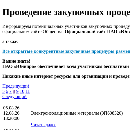
Проведение закупочных проц
Информируем потенциальных участников закупочных процедур
официальном сайте Общества:
Официальный сайт ПАО «Юн
а также:
Все открытые конкурентные закупочные процедуры разме
Важно знать!
ПАО «Юнипро» обеспечивает всем участникам бесплатный д
Никакие иные интернет ресурсы для организации и прове
Предыдущий
5
6
7
8
9
10
11
Следующий
05.08.26
12.08.26
Электроизоляционные материалы (ЗП608320)
13:20:00
Читать далее