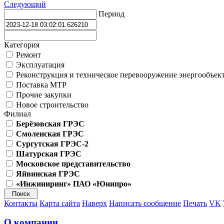
Следующий
Период
Категория
Ремонт
Эксплуатация
Реконструкция и техническое перевооружение энергообъек
Поставка МТР
Прочие закупки
Новое строительство
Филиал
Берёзовская ГРЭС
Смоленская ГРЭС
Сургутская ГРЭС-2
Шатурская ГРЭС
Московское представительство
Яйвинская ГРЭС
«Инжиниринг» ПАО «Юнипро»
Контакты
Карта сайта
Наверх
Написать сообщение
Печать
VK
О компании