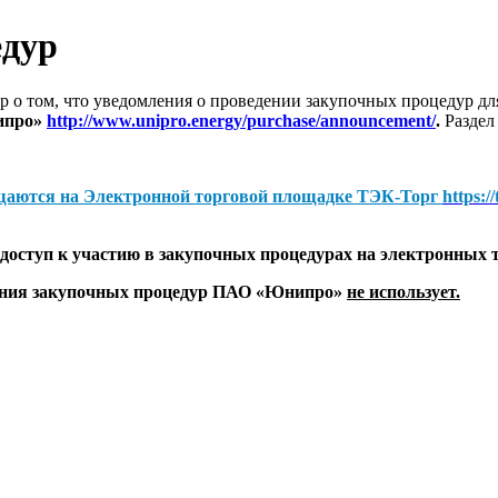
едур
 о том, что уведомления о проведении закупочных процедур 
ипро»
http://www.unipro.energy/purchase/announcement/
.
Раздел
щаются на
Электронной торговой площадке ТЭК-Торг
https:/
оступ к участию в закупочных процедурах на электронных 
дения закупочных процедур ПАО «Юнипро»
не использует.