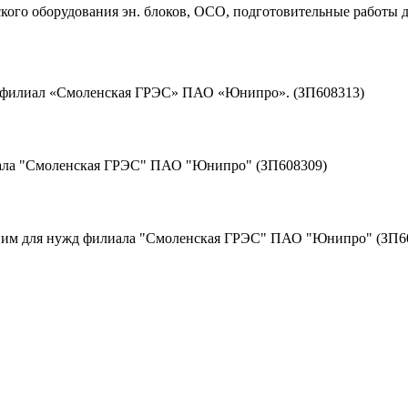
ого оборудования эн. блоков, ОСО, подготовительные работы д
д филиал «Смоленская ГРЭС» ПАО «Юнипро». (ЗП608313)
иала "Смоленская ГРЭС" ПАО "Юнипро" (ЗП608309)
к ним для нужд филиала "Смоленская ГРЭС" ПАО "Юнипро" (ЗП6