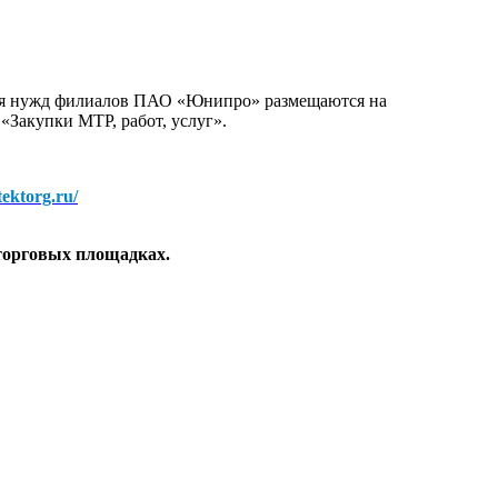
для нужд филиалов ПАО «Юнипро» размещаются на
 «Закупки МТР, работ, услуг».
/tektorg.ru/
торговых площадках.