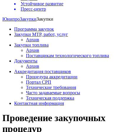
Устойчивое развитие
Пресс-центр
Юнипро
Закупки
Закупки
Программа закупок
Закупки МТР, работ, услуг
Архив
Закупки топлива
Архив
Поставщикам технологического топлива
Документы
Архив
Аккредитация поставщиков
Процедура аккредитации
Портал СРП
Технические требования
Часто задаваемые вопросы
Техническая поддержка
Контактная информация
Проведение закупочных
процедур