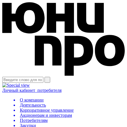
Личный кабинет
потребителя
О компании
Деятельность
Корпоративное управление
Акционерам и инвесторам
Потребителям
Закупки