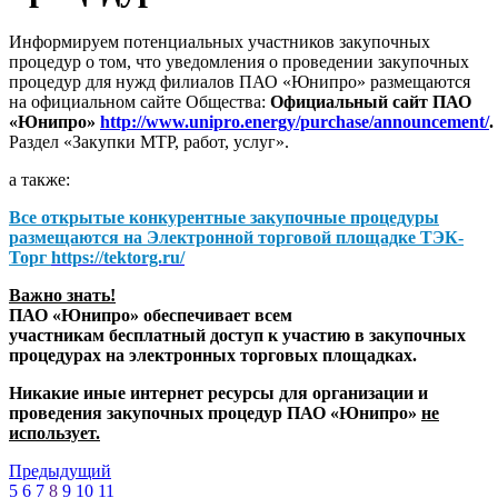
Информируем потенциальных участников закупочных
процедур о том, что уведомления о проведении закупочных
процедур для нужд филиалов ПАО «Юнипро» размещаются
на официальном сайте Общества:
Официальный сайт ПАО
«Юнипро»
http://www.unipro.energy/purchase/announcement/
.
Раздел «Закупки МТР, работ, услуг».
а также:
Все открытые конкурентные закупочные процедуры
размещаются на
Электронной торговой площадке ТЭК-
Торг
https://tektorg.ru/
Важно знать!
ПАО «Юнипро» обеспечивает всем
участникам бесплатный доступ к участию в закупочных
процедурах на электронных торговых площадках.
Никакие иные интернет ресурсы для организации и
проведения закупочных процедур ПАО «Юнипро»
не
использует.
Предыдущий
5
6
7
8
9
10
11