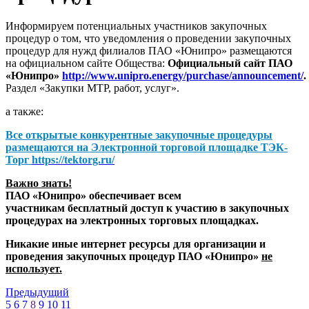
Информируем потенциальных участников закупочных
процедур о том, что уведомления о проведении закупочных
процедур для нужд филиалов ПАО «Юнипро» размещаются
на официальном сайте Общества:
Официальный сайт ПАО
«Юнипро»
http://www.unipro.energy/purchase/announcement/
.
Раздел «Закупки МТР, работ, услуг».
а также:
Все открытые конкурентные закупочные процедуры
размещаются на
Электронной торговой площадке ТЭК-
Торг
https://tektorg.ru/
Важно знать!
ПАО «Юнипро» обеспечивает всем
участникам бесплатный доступ к участию в закупочных
процедурах на электронных торговых площадках.
Никакие иные интернет ресурсы для организации и
проведения закупочных процедур ПАО «Юнипро»
не
использует.
Предыдущий
5
6
7
8
9
10
11