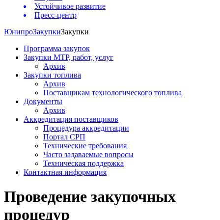
Устойчивое развитие
Пресс-центр
Юнипро
Закупки
Закупки
Программа закупок
Закупки МТР, работ, услуг
Архив
Закупки топлива
Архив
Поставщикам технологического топлива
Документы
Архив
Аккредитация поставщиков
Процедура аккредитации
Портал СРП
Технические требования
Часто задаваемые вопросы
Техническая поддержка
Контактная информация
Проведение закупочных
процедур