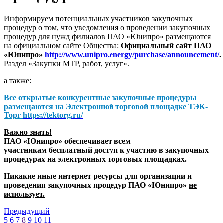
Информируем потенциальных участников закупочных
процедур о том, что уведомления о проведении закупочных
процедур для нужд филиалов ПАО «Юнипро» размещаются
на официальном сайте Общества:
Официальный сайт ПАО
«Юнипро»
http://www.unipro.energy/purchase/announcement/
.
Раздел «Закупки МТР, работ, услуг».
а также:
Все открытые конкурентные закупочные процедуры
размещаются на
Электронной торговой площадке ТЭК-
Торг
https://tektorg.ru/
Важно знать!
ПАО «Юнипро» обеспечивает всем
участникам бесплатный доступ к участию в закупочных
процедурах на электронных торговых площадках.
Никакие иные интернет ресурсы для организации и
проведения закупочных процедур ПАО «Юнипро»
не
использует.
Предыдущий
5
6
7
8
9
10
11