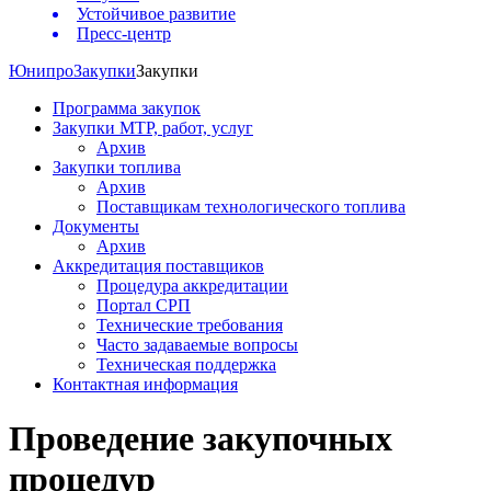
Устойчивое развитие
Пресс-центр
Юнипро
Закупки
Закупки
Программа закупок
Закупки МТР, работ, услуг
Архив
Закупки топлива
Архив
Поставщикам технологического топлива
Документы
Архив
Аккредитация поставщиков
Процедура аккредитации
Портал СРП
Технические требования
Часто задаваемые вопросы
Техническая поддержка
Контактная информация
Проведение закупочных
процедур