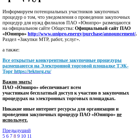
Информируем потенциальных участников закупочных
процедур о том, что уведомления о проведении закупочных
процедур для нужд филиалов ПАО «Юнипро» размещаются
на официальном сайте Общества:
Официальный сайт ПАО
«Юнипро»
http://www.unipro.energy/purchase/announcement/
.
Раздел «Закупки МТР, работ, услуг».
а также:
Все открытые конкурентные закупочные процедуры
размещаются на
Электронной торговой площадке ТЭК-
Торг
https://tektorg.ru/
Важно знать!
ПАО «Юнипро» обеспечивает всем
участникам бесплатный доступ к участию в закупочных
процедурах на электронных торговых площадках.
Никакие иные интернет ресурсы для организации и
проведения закупочных процедур ПАО «Юнипро»
не
использует.
Предыдущий
5
6
7
8
9
10
11