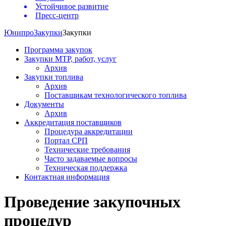
Устойчивое развитие
Пресс-центр
Юнипро
Закупки
Закупки
Программа закупок
Закупки МТР, работ, услуг
Архив
Закупки топлива
Архив
Поставщикам технологического топлива
Документы
Архив
Аккредитация поставщиков
Процедура аккредитации
Портал СРП
Технические требования
Часто задаваемые вопросы
Техническая поддержка
Контактная информация
Проведение закупочных
процедур