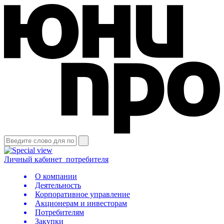
Личный кабинет
потребителя
О компании
Деятельность
Корпоративное управление
Акционерам и инвесторам
Потребителям
Закупки