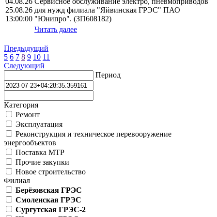
04.08.26
Сервисное обслуживание электро, пневмоприводов
25.08.26
для нужд филиала "Яйвинская ГРЭС" ПАО
13:00:00
"Юнипро". (ЗП608182)
Читать далее
Предыдущий
5
6
7
8
9
10
11
Следующий
Период
Категория
Ремонт
Эксплуатация
Реконструкция и техническое перевооружение
энергообъектов
Поставка МТР
Прочие закупки
Новое строительство
Филиал
Берёзовская ГРЭС
Смоленская ГРЭС
Сургутская ГРЭС-2