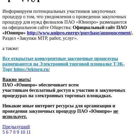
Информируем потенциальных участников закупочных
процедур о том, что уведомления о проведении закупочных
процедур для нужд филиалов ПАО «Юнипро» размещаются
на официальном сайте Общества:
Официальный сайт ПАО
«Юнипро»
http://www.unipro.energy/purchase/announcement/
.
Раздел «Закупки МТР, работ, услуг».
а также:
Все открытые конкурентные закупочные процедуры
размещаются на
Электронной торговой площадке ТЭК-
Торг
https://tektorg.ru/
Важно знать!
ПАО «Юнипро» обеспечивает всем
участникам бесплатный доступ к участию в закупочных
процедурах на электронных торговых площадках.
Никакие иные интернет ресурсы для организации и
проведения закупочных процедур ПАО «Юнипро»
не
использует.
Предыдущий
5
6
7
8
9
10
11