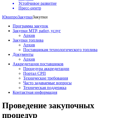
Устойчивое развитие
Пресс-центр
Юнипро
Закупки
Закупки
Программа закупок
Закупки МТР, работ, услуг
Архив
Закупки топлива
Архив
Поставщикам технологического топлива
Документы
Архив
Аккредитация поставщиков
Процедура аккредитации
Портал СРП
Технические требования
Часто задаваемые вопросы
Техническая поддержка
Контактная информация
Проведение закупочных
процедур