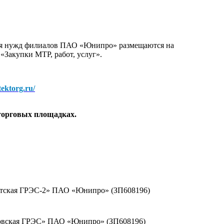
для нужд филиалов ПАО «Юнипро» размещаются на
 «Закупки МТР, работ, услуг».
/tektorg.ru/
торговых площадках.
ргутская ГРЭС-2» ПАО «Юнипро» (ЗП608196)
резовская ГРЭС» ПАО «Юнипро» (ЗП608196)