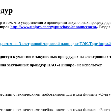
едур
 о том, что уведомления о проведении закупочных процедур 
ипро»
http://www.unipro.energy/purchase/announcement/
.
Раздел
щаются на
Электронной торговой площадке ТЭК-Торг
https:/
оступ к участию в закупочных процедурах на электронных 
дения закупочных процедур ПАО «Юнипро»
не использует.
тветствии с техническими требованиями для нужд филиала «Су
тветствии с техническими требованиями для нужд филиала «Бе