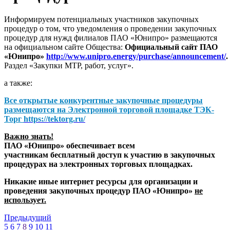
Информируем потенциальных участников закупочных
процедур о том, что уведомления о проведении закупочных
процедур для нужд филиалов ПАО «Юнипро» размещаются
на официальном сайте Общества:
Официальный сайт ПАО
«Юнипро»
http://www.unipro.energy/purchase/announcement/
.
Раздел «Закупки МТР, работ, услуг».
а также:
Все открытые конкурентные закупочные процедуры
размещаются на
Электронной торговой площадке ТЭК-
Торг
https://tektorg.ru/
Важно знать!
ПАО «Юнипро» обеспечивает всем
участникам бесплатный доступ к участию в закупочных
процедурах на электронных торговых площадках.
Никакие иные интернет ресурсы для организации и
проведения закупочных процедур ПАО «Юнипро»
не
использует.
Предыдущий
5
6
7
8
9
10
11