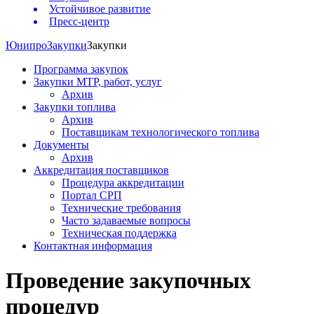
Устойчивое развитие
Пресс-центр
Юнипро
Закупки
Закупки
Программа закупок
Закупки МТР, работ, услуг
Архив
Закупки топлива
Архив
Поставщикам технологического топлива
Документы
Архив
Аккредитация поставщиков
Процедура аккредитации
Портал СРП
Технические требования
Часто задаваемые вопросы
Техническая поддержка
Контактная информация
Проведение закупочных
процедур