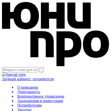
Личный кабинет
потребителя
О компании
Деятельность
Корпоративное управление
Акционерам и инвесторам
Потребителям
Закупки