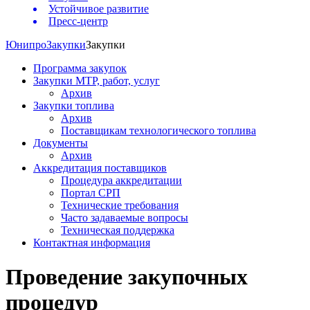
Устойчивое развитие
Пресс-центр
Юнипро
Закупки
Закупки
Программа закупок
Закупки МТР, работ, услуг
Архив
Закупки топлива
Архив
Поставщикам технологического топлива
Документы
Архив
Аккредитация поставщиков
Процедура аккредитации
Портал СРП
Технические требования
Часто задаваемые вопросы
Техническая поддержка
Контактная информация
Проведение закупочных
процедур