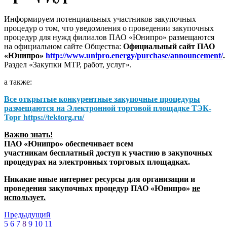
Информируем потенциальных участников закупочных
процедур о том, что уведомления о проведении закупочных
процедур для нужд филиалов ПАО «Юнипро» размещаются
на официальном сайте Общества:
Официальный сайт ПАО
«Юнипро»
http://www.unipro.energy/purchase/announcement/
.
Раздел «Закупки МТР, работ, услуг».
а также:
Все открытые конкурентные закупочные процедуры
размещаются на
Электронной торговой площадке ТЭК-
Торг
https://tektorg.ru/
Важно знать!
ПАО «Юнипро» обеспечивает всем
участникам бесплатный доступ к участию в закупочных
процедурах на электронных торговых площадках.
Никакие иные интернет ресурсы для организации и
проведения закупочных процедур ПАО «Юнипро»
не
использует.
Предыдущий
5
6
7
8
9
10
11