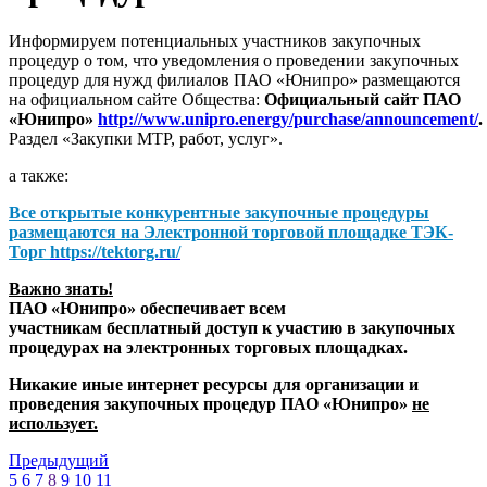
Информируем потенциальных участников закупочных
процедур о том, что уведомления о проведении закупочных
процедур для нужд филиалов ПАО «Юнипро» размещаются
на официальном сайте Общества:
Официальный сайт ПАО
«Юнипро»
http://www.unipro.energy/purchase/announcement/
.
Раздел «Закупки МТР, работ, услуг».
а также:
Все открытые конкурентные закупочные процедуры
размещаются на
Электронной торговой площадке ТЭК-
Торг
https://tektorg.ru/
Важно знать!
ПАО «Юнипро» обеспечивает всем
участникам бесплатный доступ к участию в закупочных
процедурах на электронных торговых площадках.
Никакие иные интернет ресурсы для организации и
проведения закупочных процедур ПАО «Юнипро»
не
использует.
Предыдущий
5
6
7
8
9
10
11