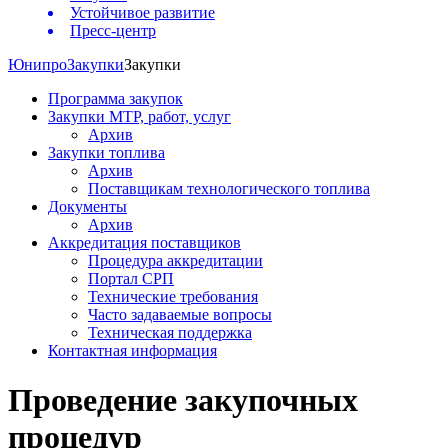
Устойчивое развитие
Пресс-центр
Юнипро
Закупки
Закупки
Программа закупок
Закупки МТР, работ, услуг
Архив
Закупки топлива
Архив
Поставщикам технологического топлива
Документы
Архив
Аккредитация поставщиков
Процедура аккредитации
Портал СРП
Технические требования
Часто задаваемые вопросы
Техническая поддержка
Контактная информация
Проведение закупочных
процедур