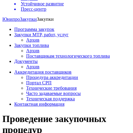
Устойчивое развитие
Пресс-центр
Юнипро
Закупки
Закупки
Программа закупок
Закупки МТР, работ, услуг
Архив
Закупки топлива
Архив
Поставщикам технологического топлива
Документы
Архив
Аккредитация поставщиков
Процедура аккредитации
Портал СРП
Технические требования
Часто задаваемые вопросы
Техническая поддержка
Контактная информация
Проведение закупочных
процедур