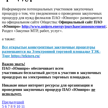
Информируем потенциальных участников закупочных
процедур о том, что уведомления о проведении закупочных
процедур для нужд филиалов ПАО «Юнипро» размещаются
на официальном сайте Общества:
Официальный сайт ПАО
«Юнипро»
http://www.unipro.energy/purchase/announcement/
.
Раздел «Закупки МТР, работ, услуг».
а также:
Все открытые конкурентные закупочные процедуры
размещаются на
Электронной торговой площадке ТЭК-
Торг
https://tektorg.ru/
Важно знать!
ПАО «Юнипро» обеспечивает всем
участникам бесплатный доступ к участию в закупочных
процедурах на электронных торговых площадках.
Никакие иные интернет ресурсы для организации и
проведения закупочных процедур ПАО «Юнипро»
не
использует.
Предыдущий
5
6
7
8
9
10
11