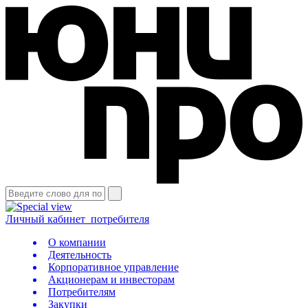
Личный кабинет
потребителя
О компании
Деятельность
Корпоративное управление
Акционерам и инвесторам
Потребителям
Закупки