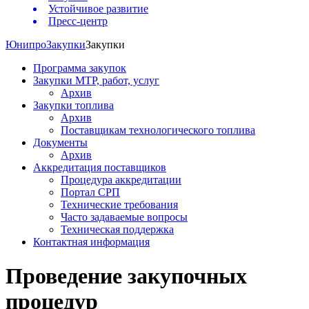
Устойчивое развитие
Пресс-центр
Юнипро
Закупки
Закупки
Программа закупок
Закупки МТР, работ, услуг
Архив
Закупки топлива
Архив
Поставщикам технологического топлива
Документы
Архив
Аккредитация поставщиков
Процедура аккредитации
Портал СРП
Технические требования
Часто задаваемые вопросы
Техническая поддержка
Контактная информация
Проведение закупочных
процедур