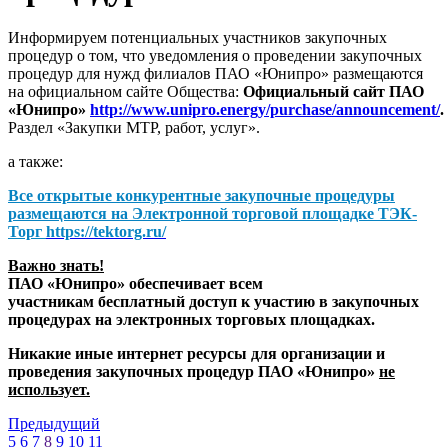
Информируем потенциальных участников закупочных
процедур о том, что уведомления о проведении закупочных
процедур для нужд филиалов ПАО «Юнипро» размещаются
на официальном сайте Общества:
Официальный сайт ПАО
«Юнипро»
http://www.unipro.energy/purchase/announcement/
.
Раздел «Закупки МТР, работ, услуг».
а также:
Все открытые конкурентные закупочные процедуры
размещаются на
Электронной торговой площадке ТЭК-
Торг
https://tektorg.ru/
Важно знать!
ПАО «Юнипро» обеспечивает всем
участникам бесплатный доступ к участию в закупочных
процедурах на электронных торговых площадках.
Никакие иные интернет ресурсы для организации и
проведения закупочных процедур ПАО «Юнипро»
не
использует.
Предыдущий
5
6
7
8
9
10
11