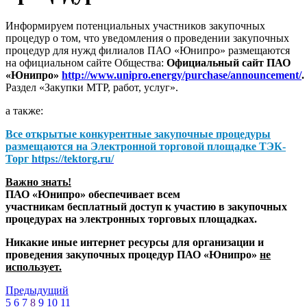
Информируем потенциальных участников закупочных
процедур о том, что уведомления о проведении закупочных
процедур для нужд филиалов ПАО «Юнипро» размещаются
на официальном сайте Общества:
Официальный сайт ПАО
«Юнипро»
http://www.unipro.energy/purchase/announcement/
.
Раздел «Закупки МТР, работ, услуг».
а также:
Все открытые конкурентные закупочные процедуры
размещаются на
Электронной торговой площадке ТЭК-
Торг
https://tektorg.ru/
Важно знать!
ПАО «Юнипро» обеспечивает всем
участникам бесплатный доступ к участию в закупочных
процедурах на электронных торговых площадках.
Никакие иные интернет ресурсы для организации и
проведения закупочных процедур ПАО «Юнипро»
не
использует.
Предыдущий
5
6
7
8
9
10
11