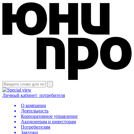
Личный кабинет
потребителя
О компании
Деятельность
Корпоративное управление
Акционерам и инвесторам
Потребителям
Закупки