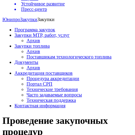
Устойчивое развитие
Пресс-центр
Юнипро
Закупки
Закупки
Программа закупок
Закупки МТР, работ, услуг
Архив
Закупки топлива
Архив
Поставщикам технологического топлива
Документы
Архив
Аккредитация поставщиков
Процедура аккредитации
Портал СРП
Технические требования
Часто задаваемые вопросы
Техническая поддержка
Контактная информация
Проведение закупочных
процедур