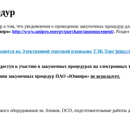
едур
 о том, что уведомления о проведении закупочных процедур 
ипро»
http://www.unipro.energy/purchase/announcement/
.
Раздел
щаются на
Электронной торговой площадке ТЭК-Торг
https:/
оступ к участию в закупочных процедурах на электронных 
дения закупочных процедур ПАО «Юнипро»
не использует.
ого оборудования эн. блоков, ОСО, подготовительные работы д