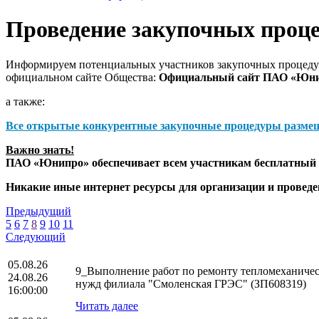
Проведение закупочных проц
Информируем потенциальных участников закупочных процедур
официальном сайте Общества:
Официальный сайт ПАО «Юн
а также:
Все открытые конкурентные закупочные процедуры разме
Важно знать!
ПАО «Юнипро» обеспечивает всем участникам бесплатный д
Никакие иные интернет ресурсы для организации и прове
Предыдущий
5
6
7
8
9
10
11
Следующий
05.08.26
9_Выполнение работ по ремонту тепломеханическ
24.08.26
нужд филиала "Смоленская ГРЭС" (ЗП608319)
16:00:00
Читать далее