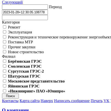
Следующий
Период
Категория
Ремонт
Эксплуатация
Реконструкция и техническое перевооружение энергообъек
Поставка МТР
Прочие закупки
Новое строительство
Филиал
Берёзовская ГРЭС
Смоленская ГРЭС
Сургутская ГРЭС-2
Шатурская ГРЭС
Московское представительство
Яйвинская ГРЭС
«Инжиниринг» ПАО «Юнипро»
Контакты
Карта сайта
Наверх
Написать сообщение
Печать
VK
О компании