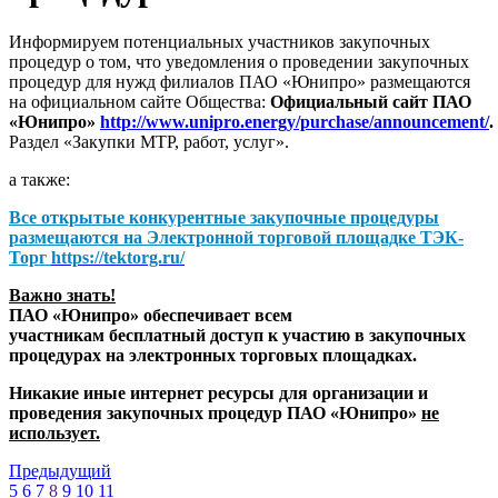
Информируем потенциальных участников закупочных
процедур о том, что уведомления о проведении закупочных
процедур для нужд филиалов ПАО «Юнипро» размещаются
на официальном сайте Общества:
Официальный сайт ПАО
«Юнипро»
http://www.unipro.energy/purchase/announcement/
.
Раздел «Закупки МТР, работ, услуг».
а также:
Все открытые конкурентные закупочные процедуры
размещаются на
Электронной торговой площадке ТЭК-
Торг
https://tektorg.ru/
Важно знать!
ПАО «Юнипро» обеспечивает всем
участникам бесплатный доступ к участию в закупочных
процедурах на электронных торговых площадках.
Никакие иные интернет ресурсы для организации и
проведения закупочных процедур ПАО «Юнипро»
не
использует.
Предыдущий
5
6
7
8
9
10
11