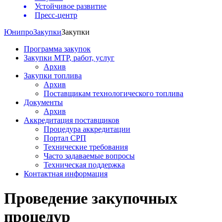
Устойчивое развитие
Пресс-центр
Юнипро
Закупки
Закупки
Программа закупок
Закупки МТР, работ, услуг
Архив
Закупки топлива
Архив
Поставщикам технологического топлива
Документы
Архив
Аккредитация поставщиков
Процедура аккредитации
Портал СРП
Технические требования
Часто задаваемые вопросы
Техническая поддержка
Контактная информация
Проведение закупочных
процедур