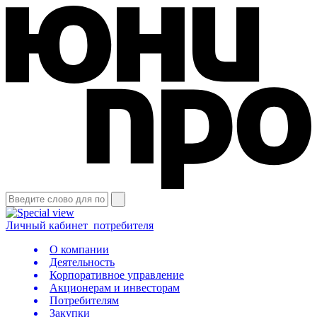
Личный кабинет
потребителя
О компании
Деятельность
Корпоративное управление
Акционерам и инвесторам
Потребителям
Закупки