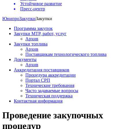
Устойчивое развитие
Пресс-центр
Юнипро
Закупки
Закупки
Программа закупок
Закупки МТР, работ, услуг
Архив
Закупки топлива
Архив
Поставщикам технологического топлива
Документы
Архив
Аккредитация поставщиков
Процедура аккредитации
Портал СРП
Технические требования
Часто задаваемые вопросы
Техническая поддержка
Контактная информация
Проведение закупочных
процедур