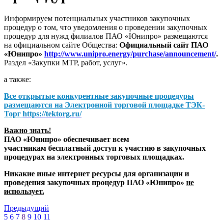
Информируем потенциальных участников закупочных
процедур о том, что уведомления о проведении закупочных
процедур для нужд филиалов ПАО «Юнипро» размещаются
на официальном сайте Общества:
Официальный сайт ПАО
«Юнипро»
http://www.unipro.energy/purchase/announcement/
.
Раздел «Закупки МТР, работ, услуг».
а также:
Все открытые конкурентные закупочные процедуры
размещаются на
Электронной торговой площадке ТЭК-
Торг
https://tektorg.ru/
Важно знать!
ПАО «Юнипро» обеспечивает всем
участникам бесплатный доступ к участию в закупочных
процедурах на электронных торговых площадках.
Никакие иные интернет ресурсы для организации и
проведения закупочных процедур ПАО «Юнипро»
не
использует.
Предыдущий
5
6
7
8
9
10
11