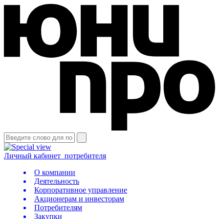
Личный кабинет
потребителя
О компании
Деятельность
Корпоративное управление
Акционерам и инвесторам
Потребителям
Закупки