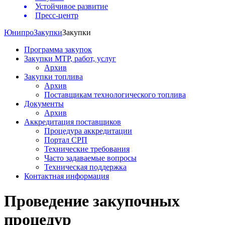
Устойчивое развитие
Пресс-центр
Юнипро
Закупки
Закупки
Программа закупок
Закупки МТР, работ, услуг
Архив
Закупки топлива
Архив
Поставщикам технологического топлива
Документы
Архив
Аккредитация поставщиков
Процедура аккредитации
Портал СРП
Технические требования
Часто задаваемые вопросы
Техническая поддержка
Контактная информация
Проведение закупочных
процедур