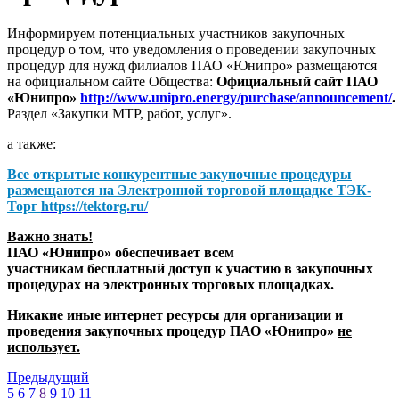
Информируем потенциальных участников закупочных
процедур о том, что уведомления о проведении закупочных
процедур для нужд филиалов ПАО «Юнипро» размещаются
на официальном сайте Общества:
Официальный сайт ПАО
«Юнипро»
http://www.unipro.energy/purchase/announcement/
.
Раздел «Закупки МТР, работ, услуг».
а также:
Все открытые конкурентные закупочные процедуры
размещаются на
Электронной торговой площадке ТЭК-
Торг
https://tektorg.ru/
Важно знать!
ПАО «Юнипро» обеспечивает всем
участникам бесплатный доступ к участию в закупочных
процедурах на электронных торговых площадках.
Никакие иные интернет ресурсы для организации и
проведения закупочных процедур ПАО «Юнипро»
не
использует.
Предыдущий
5
6
7
8
9
10
11