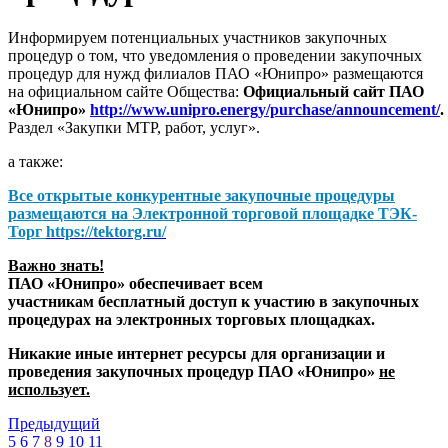
Информируем потенциальных участников закупочных
процедур о том, что уведомления о проведении закупочных
процедур для нужд филиалов ПАО «Юнипро» размещаются
на официальном сайте Общества:
Официальный сайт ПАО
«Юнипро»
http://www.unipro.energy/purchase/announcement/
.
Раздел «Закупки МТР, работ, услуг».
а также:
Все открытые конкурентные закупочные процедуры
размещаются на
Электронной торговой площадке ТЭК-
Торг
https://tektorg.ru/
Важно знать!
ПАО «Юнипро» обеспечивает всем
участникам бесплатный доступ к участию в закупочных
процедурах на электронных торговых площадках.
Никакие иные интернет ресурсы для организации и
проведения закупочных процедур ПАО «Юнипро»
не
использует.
Предыдущий
5
6
7
8
9
10
11