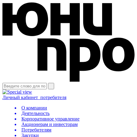
Личный кабинет
потребителя
О компании
Деятельность
Корпоративное управление
Акционерам и инвесторам
Потребителям
Закупки