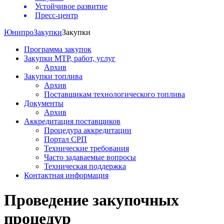
Устойчивое развитие
Пресс-центр
Юнипро
Закупки
Закупки
Программа закупок
Закупки МТР, работ, услуг
Архив
Закупки топлива
Архив
Поставщикам технологического топлива
Документы
Архив
Аккредитация поставщиков
Процедура аккредитации
Портал СРП
Технические требования
Часто задаваемые вопросы
Техническая поддержка
Контактная информация
Проведение закупочных
процедур