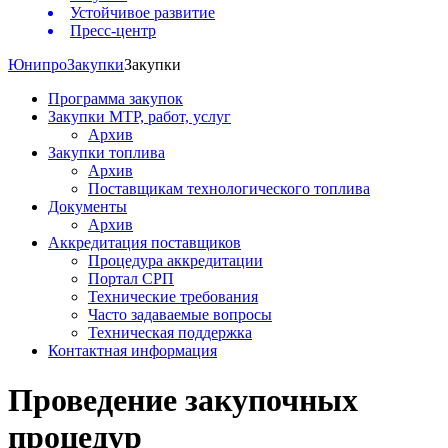
Устойчивое развитие
Пресс-центр
Юнипро
Закупки
Закупки
Программа закупок
Закупки МТР, работ, услуг
Архив
Закупки топлива
Архив
Поставщикам технологического топлива
Документы
Архив
Аккредитация поставщиков
Процедура аккредитации
Портал СРП
Технические требования
Часто задаваемые вопросы
Техническая поддержка
Контактная информация
Проведение закупочных
процедур