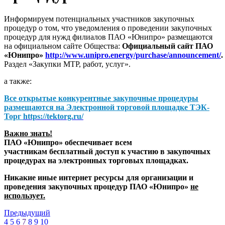
Информируем потенциальных участников закупочных
процедур о том, что уведомления о проведении закупочных
процедур для нужд филиалов ПАО «Юнипро» размещаются
на официальном сайте Общества:
Официальный сайт ПАО
«Юнипро»
http://www.unipro.energy/purchase/announcement/
.
Раздел «Закупки МТР, работ, услуг».
а также:
Все открытые конкурентные закупочные процедуры
размещаются на
Электронной торговой площадке ТЭК-
Торг
https://tektorg.ru/
Важно знать!
ПАО «Юнипро» обеспечивает всем
участникам бесплатный доступ к участию в закупочных
процедурах на электронных торговых площадках.
Никакие иные интернет ресурсы для организации и
проведения закупочных процедур ПАО «Юнипро»
не
использует.
Предыдущий
4
5
6
7
8
9
10