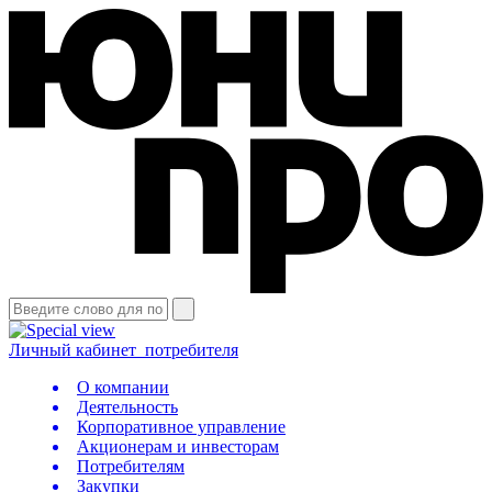
Личный кабинет
потребителя
О компании
Деятельность
Корпоративное управление
Акционерам и инвесторам
Потребителям
Закупки