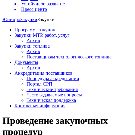
Устойчивое развитие
Пресс-центр
Юнипро
Закупки
Закупки
Программа закупок
Закупки МТР, работ, услуг
Архив
Закупки топлива
Архив
Поставщикам технологического топлива
Документы
Архив
Аккредитация поставщиков
Процедура аккредитации
Портал СРП
Технические требования
Часто задаваемые вопросы
Техническая поддержка
Контактная информация
Проведение закупочных
процедур