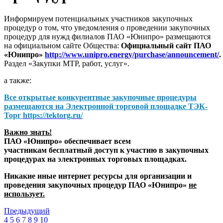
Информируем потенциальных участников закупочных
процедур о том, что уведомления о проведении закупочных
процедур для нужд филиалов ПАО «Юнипро» размещаются
на официальном сайте Общества:
Официальный сайт ПАО
«Юнипро»
http://www.unipro.energy/purchase/announcement/
.
Раздел «Закупки МТР, работ, услуг».
а также:
Все открытые конкурентные закупочные процедуры
размещаются на
Электронной торговой площадке ТЭК-
Торг
https://tektorg.ru/
Важно знать!
ПАО «Юнипро» обеспечивает всем
участникам бесплатный доступ к участию в закупочных
процедурах на электронных торговых площадках.
Никакие иные интернет ресурсы для организации и
проведения закупочных процедур ПАО «Юнипро»
не
использует.
Предыдущий
4
5
6
7
8
9
10