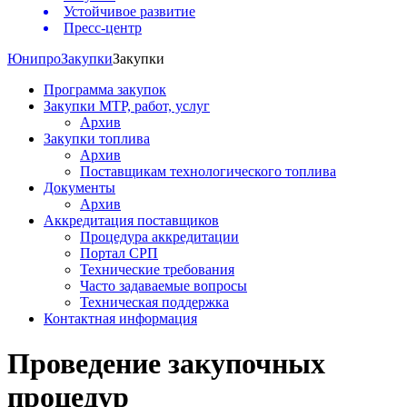
Устойчивое развитие
Пресс-центр
Юнипро
Закупки
Закупки
Программа закупок
Закупки МТР, работ, услуг
Архив
Закупки топлива
Архив
Поставщикам технологического топлива
Документы
Архив
Аккредитация поставщиков
Процедура аккредитации
Портал СРП
Технические требования
Часто задаваемые вопросы
Техническая поддержка
Контактная информация
Проведение закупочных
процедур