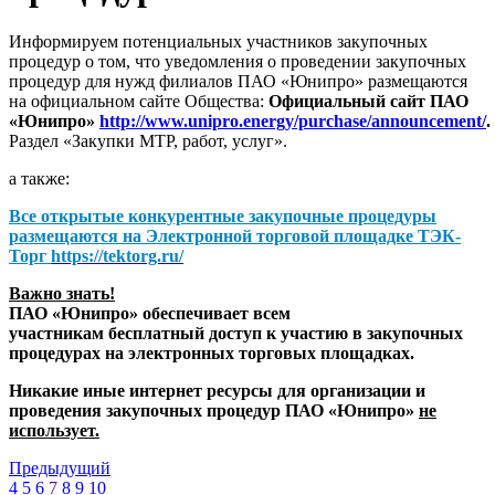
Информируем потенциальных участников закупочных
процедур о том, что уведомления о проведении закупочных
процедур для нужд филиалов ПАО «Юнипро» размещаются
на официальном сайте Общества:
Официальный сайт ПАО
«Юнипро»
http://www.unipro.energy/purchase/announcement/
.
Раздел «Закупки МТР, работ, услуг».
а также:
Все открытые конкурентные закупочные процедуры
размещаются на
Электронной торговой площадке ТЭК-
Торг
https://tektorg.ru/
Важно знать!
ПАО «Юнипро» обеспечивает всем
участникам бесплатный доступ к участию в закупочных
процедурах на электронных торговых площадках.
Никакие иные интернет ресурсы для организации и
проведения закупочных процедур ПАО «Юнипро»
не
использует.
Предыдущий
4
5
6
7
8
9
10