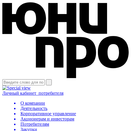
Личный кабинет
потребителя
О компании
Деятельность
Корпоративное управление
Акционерам и инвесторам
Потребителям
Закупки