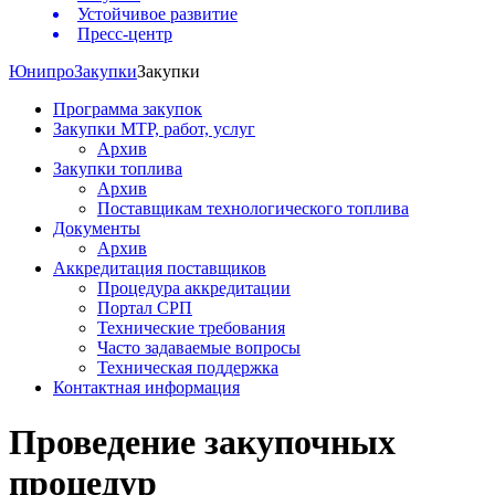
Устойчивое развитие
Пресс-центр
Юнипро
Закупки
Закупки
Программа закупок
Закупки МТР, работ, услуг
Архив
Закупки топлива
Архив
Поставщикам технологического топлива
Документы
Архив
Аккредитация поставщиков
Процедура аккредитации
Портал СРП
Технические требования
Часто задаваемые вопросы
Техническая поддержка
Контактная информация
Проведение закупочных
процедур