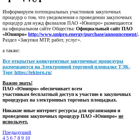
Информируем потенциальных участников закупочных
процедур о том, что уведомления о проведении закупочных
процедур для нужд филиалов ПАО «Юнипро» размещаются
на официальном сайте Общества:
Официальный сайт ПАО
«Юнипро»
http://www.unipro.energy/purchase/announcement/
.
Раздел «Закупки МТР, работ, услуг».
а также:
Все открытые конкурентные закупочные процедуры
размещаются на
Электронной торговой площадке ТЭК-
Торг
https://tektorg.ru/
Важно знать!
ПАО «Юнипро» обеспечивает всем
участникам бесплатный доступ к участию в закупочных
процедурах на электронных торговых площадках.
Никакие иные интернет ресурсы для организации и
проведения закупочных процедур ПАО «Юнипро»
не
использует.
Предыдущий
4
5
6
7
8
9
10