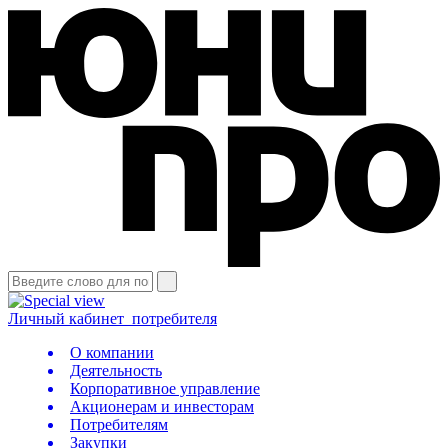
Личный кабинет
потребителя
О компании
Деятельность
Корпоративное управление
Акционерам и инвесторам
Потребителям
Закупки