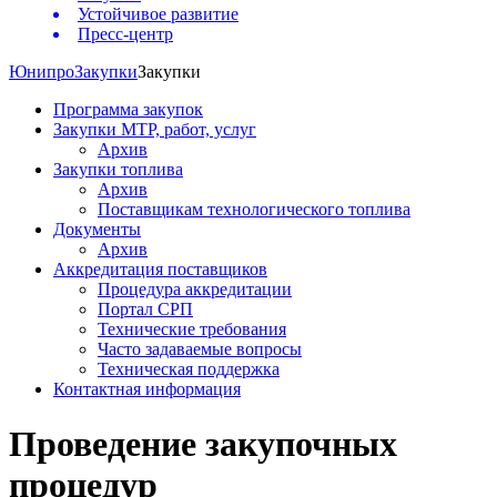
Устойчивое развитие
Пресс-центр
Юнипро
Закупки
Закупки
Программа закупок
Закупки МТР, работ, услуг
Архив
Закупки топлива
Архив
Поставщикам технологического топлива
Документы
Архив
Аккредитация поставщиков
Процедура аккредитации
Портал СРП
Технические требования
Часто задаваемые вопросы
Техническая поддержка
Контактная информация
Проведение закупочных
процедур