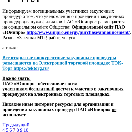
Информируем потенциальных участников закупочных
процедур о том, что уведомления о проведении закупочных
процедур для нужд филиалов ПАО «Юнипро» размещаются
на официальном сайте Общества:
Официальный сайт ПАО
«Юнипро»
http://www.unipro.energy/purchase/announcement/
.
Раздел «Закупки МТР, работ, услуг».
а также:
Все открытые конкурентные закупочные процедуры
размещаются на
Электронной торговой площадке ТЭК-
Торг
https://tektorg.ru/
Важно знать!
ПАО «Юнипро» обеспечивает всем
участникам бесплатный доступ к участию в закупочных
процедурах на электронных торговых площадках.
Никакие иные интернет ресурсы для организации и
проведения закупочных процедур ПАО «Юнипро»
не
использует.
Предыдущий
4
5
6
7
8
9
10