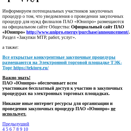
Информируем потенциальных участников закупочных
процедур о том, что уведомления о проведении закупочных
процедур для нужд филиалов ПАО «Юнипро» размещаются
на официальном сайте Общества:
Официальный сайт ПАО
«Юнипро»
http://www.unipro.energy/purchase/announcement/
.
Раздел «Закупки МТР, работ, услуг».
а также:
Все открытые конкурентные закупочные процедуры
размещаются на
Электронной торговой площадке ТЭК-
Торг
https://tektorg.ru/
Важно знать!
ПАО «Юнипро» обеспечивает всем
участникам бесплатный доступ к участию в закупочных
процедурах на электронных торговых площадках.
Никакие иные интернет ресурсы для организации и
проведения закупочных процедур ПАО «Юнипро»
не
использует.
Предыдущий
4
5
6
7
8
9
10