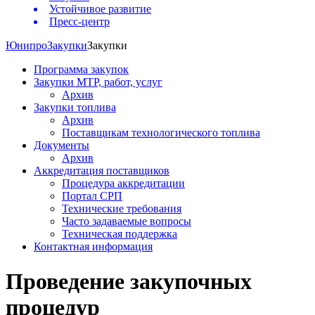
Устойчивое развитие
Пресс-центр
Юнипро
Закупки
Закупки
Программа закупок
Закупки МТР, работ, услуг
Архив
Закупки топлива
Архив
Поставщикам технологического топлива
Документы
Архив
Аккредитация поставщиков
Процедура аккредитации
Портал СРП
Технические требования
Часто задаваемые вопросы
Техническая поддержка
Контактная информация
Проведение закупочных
процедур