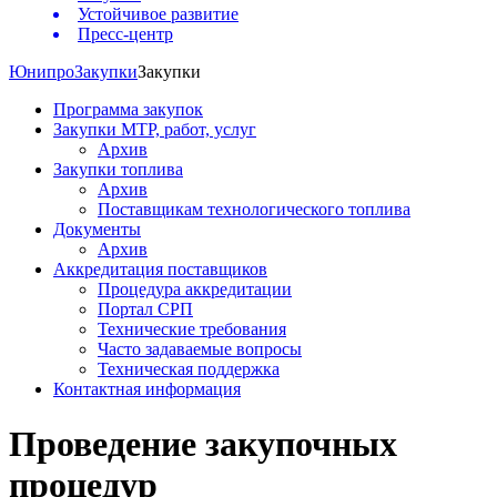
Устойчивое развитие
Пресс-центр
Юнипро
Закупки
Закупки
Программа закупок
Закупки МТР, работ, услуг
Архив
Закупки топлива
Архив
Поставщикам технологического топлива
Документы
Архив
Аккредитация поставщиков
Процедура аккредитации
Портал СРП
Технические требования
Часто задаваемые вопросы
Техническая поддержка
Контактная информация
Проведение закупочных
процедур