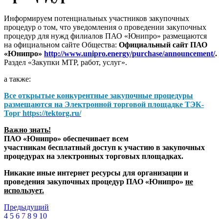
Информируем потенциальных участников закупочных
процедур о том, что уведомления о проведении закупочных
процедур для нужд филиалов ПАО «Юнипро» размещаются
на официальном сайте Общества:
Официальный сайт ПАО
«Юнипро»
http://www.unipro.energy/purchase/announcement/
.
Раздел «Закупки МТР, работ, услуг».
а также:
Все открытые конкурентные закупочные процедуры
размещаются на
Электронной торговой площадке ТЭК-
Торг
https://tektorg.ru/
Важно знать!
ПАО «Юнипро» обеспечивает всем
участникам бесплатный доступ к участию в закупочных
процедурах на электронных торговых площадках.
Никакие иные интернет ресурсы для организации и
проведения закупочных процедур ПАО «Юнипро»
не
использует.
Предыдущий
4
5
6
7
8
9
10