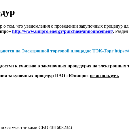
едур
 о том, что уведомления о проведении закупочных процедур 
ипро»
http://www.unipro.energy/purchase/announcement/
.
Раздел
щаются на
Электронной торговой площадке ТЭК-Торг
https:/
оступ к участию в закупочных процедурах на электронных 
дения закупочных процедур ПАО «Юнипро»
не использует.
ихся участниками СВО (ЗП608234)