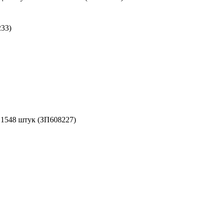
33)
- 1548 штук (ЗП608227)