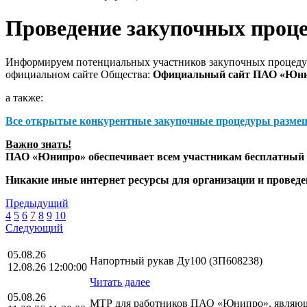
Проведение закупочных проц
Информируем потенциальных участников закупочных процедур
официальном сайте Общества:
Официальный сайт ПАО «Юн
а также:
Все открытые конкурентные закупочные процедуры разме
Важно знать!
ПАО «Юнипро» обеспечивает всем участникам бесплатный д
Никакие иные интернет ресурсы для организации и прове
Предыдущий
4
5
6
7
8
9
10
Следующий
05.08.26
Напортный рукав Ду100 (ЗП608238)
12.08.26 12:00:00
Читать далее
05.08.26
МТР для работников ПАО «Юнипро», являющ