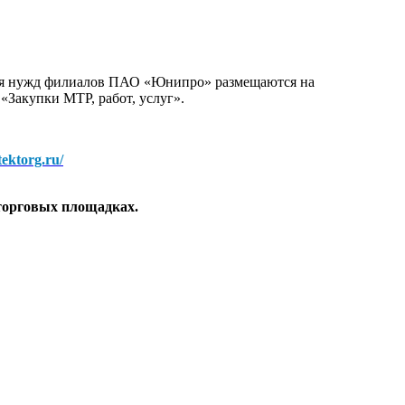
для нужд филиалов ПАО «Юнипро» размещаются на
 «Закупки МТР, работ, услуг».
/tektorg.ru/
торговых площадках.