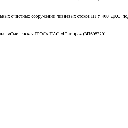
льных очистных сооружений ливневых стоков ПГУ-400, ДКС, по
илиал «Смоленская ГРЭС» ПАО «Юнипро» (ЗП608329)