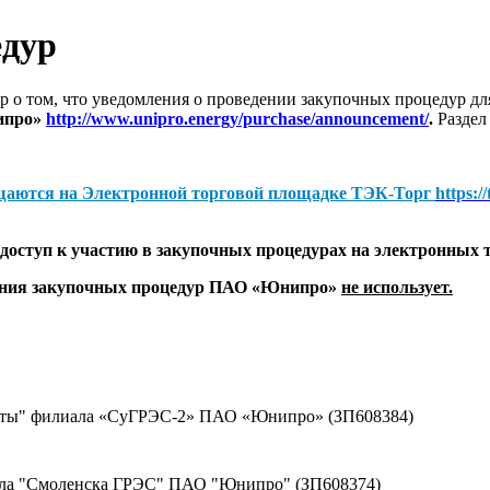
едур
 о том, что уведомления о проведении закупочных процедур 
ипро»
http://www.unipro.energy/purchase/announcement/
.
Раздел
щаются на
Электронной торговой площадке ТЭК-Торг
https:/
оступ к участию в закупочных процедурах на электронных 
дения закупочных процедур ПАО «Юнипро»
не использует.
щиты" филиала «СуГРЭС-2» ПАО «Юнипро» (ЗП608384)
ала "Смоленска ГРЭС" ПАО "Юнипро" (ЗП608374)