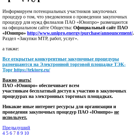
Информируем потенциальных участников закупочных
процедур о том, что уведомления о проведении закупочных
процедур для нужд филиалов ПАО «Юнипро» размещаются
на официальном сайте Общества:
Официальный сайт ПАО
«Юнипро»
http://www.unipro.energy/purchase/announcement/
.
Раздел «Закупки МТР, работ, услуг».
а также:
Все открытые конкурентные закупочные процедуры
размещаются на
Электронной торговой площадке ТЭК-
Торг
https://tektorg.ru/
Важно знать!
ПАО «Юнипро» обеспечивает всем
участникам бесплатный доступ к участию в закупочных
процедурах на электронных торговых площадках.
Никакие иные интернет ресурсы для организации и
проведения закупочных процедур ПАО «Юнипро»
не
использует.
Предыдущий
4
5
6
7
8
9
10