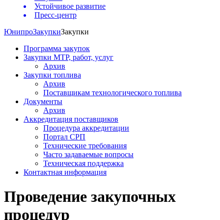
Устойчивое развитие
Пресс-центр
Юнипро
Закупки
Закупки
Программа закупок
Закупки МТР, работ, услуг
Архив
Закупки топлива
Архив
Поставщикам технологического топлива
Документы
Архив
Аккредитация поставщиков
Процедура аккредитации
Портал СРП
Технические требования
Часто задаваемые вопросы
Техническая поддержка
Контактная информация
Проведение закупочных
процедур