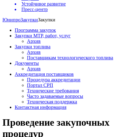
Устойчивое развитие
Пресс-центр
Юнипро
Закупки
Закупки
Программа закупок
Закупки МТР, работ, услуг
Архив
Закупки топлива
Архив
Поставщикам технологического топлива
Документы
Архив
Аккредитация поставщиков
Процедура аккредитации
Портал СРП
Технические требования
Часто задаваемые вопросы
Техническая поддержка
Контактная информация
Проведение закупочных
процедур