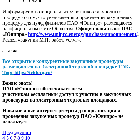
Информируем потенциальных участников закупочных
процедур о том, что уведомления о проведении закупочных
процедур для нужд филиалов ПАО «Юнипро» размещаются
на официальном сайте Общества:
Официальный сайт ПАО
«Юнипро»
http://www.unipro.energy/purchase/announcement/
.
Раздел «Закупки МТР, работ, услуг».
а также:
Все открытые конкурентные закупочные процедуры
размещаются на
Электронной торговой площадке ТЭК-
Торг
https://tektorg.ru/
Важно знать!
ПАО «Юнипро» обеспечивает всем
участникам бесплатный доступ к участию в закупочных
процедурах на электронных торговых площадках.
Никакие иные интернет ресурсы для организации и
проведения закупочных процедур ПАО «Юнипро»
не
использует.
Предыдущий
4
5
6
7
8
9
10