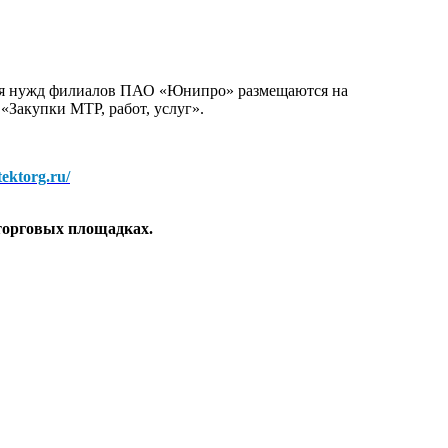
для нужд филиалов ПАО «Юнипро» размещаются на
 «Закупки МТР, работ, услуг».
/tektorg.ru/
торговых площадках.