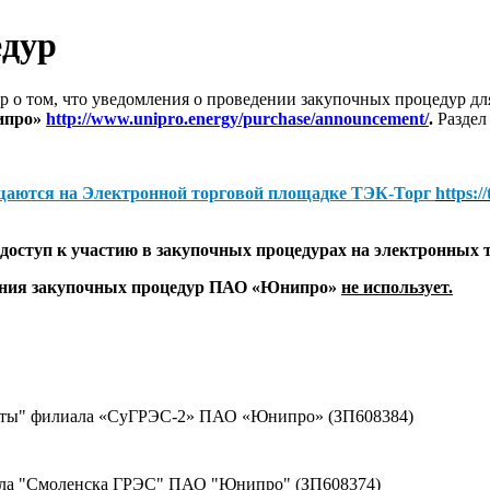
едур
 о том, что уведомления о проведении закупочных процедур 
ипро»
http://www.unipro.energy/purchase/announcement/
.
Раздел
щаются на
Электронной торговой площадке ТЭК-Торг
https:/
оступ к участию в закупочных процедурах на электронных 
дения закупочных процедур ПАО «Юнипро»
не использует.
щиты" филиала «СуГРЭС-2» ПАО «Юнипро» (ЗП608384)
ала "Смоленска ГРЭС" ПАО "Юнипро" (ЗП608374)