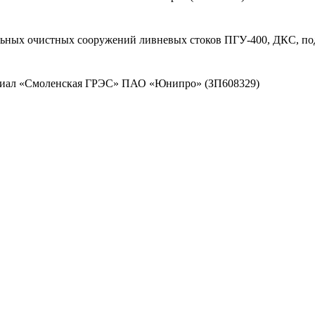
льных очистных сооружений ливневых стоков ПГУ-400, ДКС, по
илиал «Смоленская ГРЭС» ПАО «Юнипро» (ЗП608329)