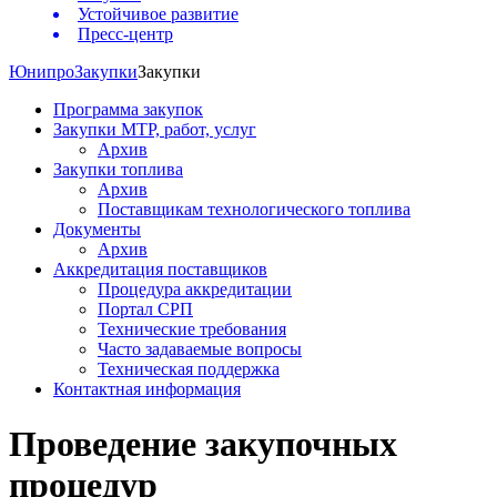
Устойчивое развитие
Пресс-центр
Юнипро
Закупки
Закупки
Программа закупок
Закупки МТР, работ, услуг
Архив
Закупки топлива
Архив
Поставщикам технологического топлива
Документы
Архив
Аккредитация поставщиков
Процедура аккредитации
Портал СРП
Технические требования
Часто задаваемые вопросы
Техническая поддержка
Контактная информация
Проведение закупочных
процедур