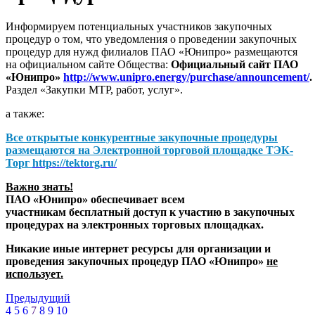
Информируем потенциальных участников закупочных
процедур о том, что уведомления о проведении закупочных
процедур для нужд филиалов ПАО «Юнипро» размещаются
на официальном сайте Общества:
Официальный сайт ПАО
«Юнипро»
http://www.unipro.energy/purchase/announcement/
.
Раздел «Закупки МТР, работ, услуг».
а также:
Все открытые конкурентные закупочные процедуры
размещаются на
Электронной торговой площадке ТЭК-
Торг
https://tektorg.ru/
Важно знать!
ПАО «Юнипро» обеспечивает всем
участникам бесплатный доступ к участию в закупочных
процедурах на электронных торговых площадках.
Никакие иные интернет ресурсы для организации и
проведения закупочных процедур ПАО «Юнипро»
не
использует.
Предыдущий
4
5
6
7
8
9
10