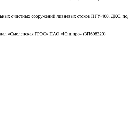
льных очистных сооружений ливневых стоков ПГУ-400, ДКС, по
илиал «Смоленская ГРЭС» ПАО «Юнипро» (ЗП608329)