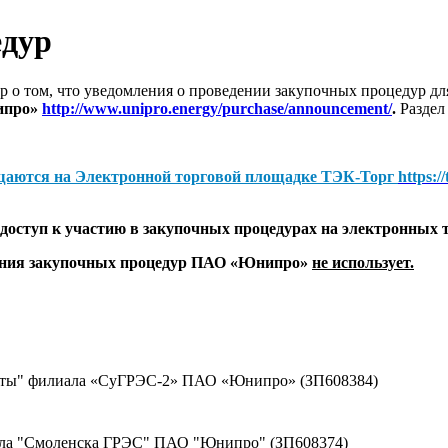
едур
 о том, что уведомления о проведении закупочных процедур 
ипро»
http://www.unipro.energy/purchase/announcement/
.
Раздел
щаются на
Электронной торговой площадке ТЭК-Торг
https:/
оступ к участию в закупочных процедурах на электронных 
дения закупочных процедур ПАО «Юнипро»
не использует.
щиты" филиала «СуГРЭС-2» ПАО «Юнипро» (ЗП608384)
ала "Смоленска ГРЭС" ПАО "Юнипро" (ЗП608374)