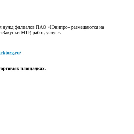
для нужд филиалов ПАО «Юнипро» размещаются на
 «Закупки МТР, работ, услуг».
/tektorg.ru/
торговых площадках.