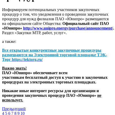
Информируем потенциальных участников закупочных
процедур о том, что уведомления о проведении закупочных
процедур для нужд филиалов ПАО «Юнипро» размещаются
на официальном сайте Общества:
Официальный сайт ПАО
«Юнипро»
http://www.unipro.energy/purchase/announcement/
.
Раздел «Закупки МТР, работ, услуг».
а также:
Все открытые конкурентные закупочные процедуры
размещаются на
Электронной торговой площадке ТЭК-
Торг
https://tektorg.ru/
Важно знать!
ПАО «Юнипро» обеспечивает всем
участникам бесплатный доступ к участию в закупочных
процедурах на электронных торговых площадках.
Никакие иные интернет ресурсы для организации и
проведения закупочных процедур ПАО «Юнипро»
не
использует.
Предыдущий
4
5
6
7
8
9
10