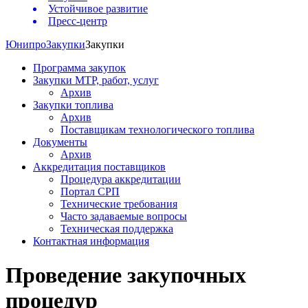
Устойчивое развитие
Пресс-центр
Юнипро
Закупки
Закупки
Программа закупок
Закупки МТР, работ, услуг
Архив
Закупки топлива
Архив
Поставщикам технологического топлива
Документы
Архив
Аккредитация поставщиков
Процедура аккредитации
Портал СРП
Технические требования
Часто задаваемые вопросы
Техническая поддержка
Контактная информация
Проведение закупочных
процедур