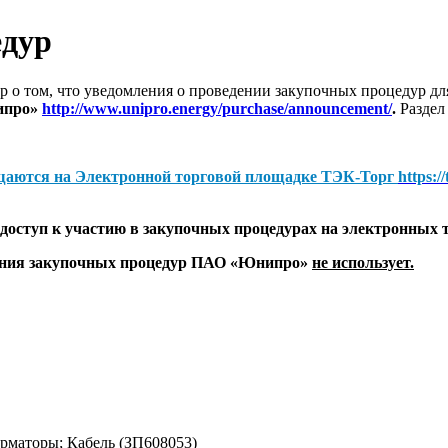
едур
 о том, что уведомления о проведении закупочных процедур 
ипро»
http://www.unipro.energy/purchase/announcement/
.
Раздел
щаются на
Электронной торговой площадке ТЭК-Торг
https:/
оступ к участию в закупочных процедурах на электронных 
дения закупочных процедур ПАО «Юнипро»
не использует.
маторы; Кабель (ЗП608053)