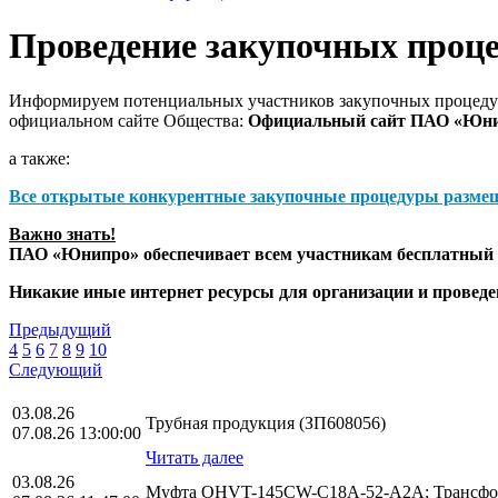
Проведение закупочных проц
Информируем потенциальных участников закупочных процедур
официальном сайте Общества:
Официальный сайт ПАО «Юн
а также:
Все открытые конкурентные закупочные процедуры разме
Важно знать!
ПАО «Юнипро» обеспечивает всем участникам бесплатный д
Никакие иные интернет ресурсы для организации и прове
Предыдущий
4
5
6
7
8
9
10
Следующий
03.08.26
Трубная продукция (ЗП608056)
07.08.26 13:00:00
Читать далее
03.08.26
Муфта OHVT-145CW-C18A-52-A2A; Трансфор