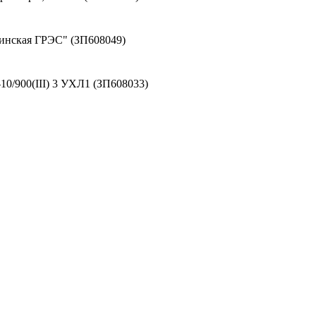
винская ГРЭС" (ЗП608049)
0/900(III) 3 УХЛ1 (ЗП608033)