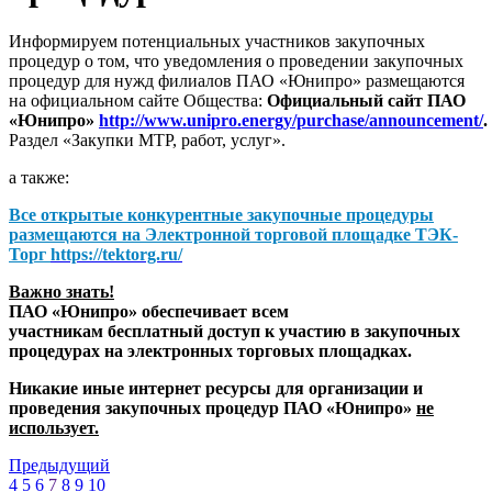
Информируем потенциальных участников закупочных
процедур о том, что уведомления о проведении закупочных
процедур для нужд филиалов ПАО «Юнипро» размещаются
на официальном сайте Общества:
Официальный сайт ПАО
«Юнипро»
http://www.unipro.energy/purchase/announcement/
.
Раздел «Закупки МТР, работ, услуг».
а также:
Все открытые конкурентные закупочные процедуры
размещаются на
Электронной торговой площадке ТЭК-
Торг
https://tektorg.ru/
Важно знать!
ПАО «Юнипро» обеспечивает всем
участникам бесплатный доступ к участию в закупочных
процедурах на электронных торговых площадках.
Никакие иные интернет ресурсы для организации и
проведения закупочных процедур ПАО «Юнипро»
не
использует.
Предыдущий
4
5
6
7
8
9
10