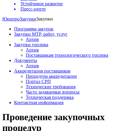
Устойчивое развитие
Пресс-центр
Юнипро
Закупки
Закупки
Программа закупок
Закупки МТР, работ, услуг
Архив
Закупки топлива
Архив
Поставщикам технологического топлива
Документы
Архив
Аккредитация поставщиков
Процедура аккредитации
Портал СРП
Технические требования
Часто задаваемые вопросы
Техническая поддержка
Контактная информация
Проведение закупочных
процедур