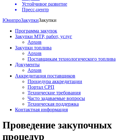
Устойчивое развитие
Пресс-центр
Юнипро
Закупки
Закупки
Программа закупок
Закупки МТР, работ, услуг
Архив
Закупки топлива
Архив
Поставщикам технологического топлива
Документы
Архив
Аккредитация поставщиков
Процедура аккредитации
Портал СРП
Технические требования
Часто задаваемые вопросы
Техническая поддержка
Контактная информация
Проведение закупочных
процедур