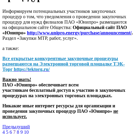
Информируем потенциальных участников закупочных
процедур о том, что уведомления о проведении закупочных
процедур для нужд филиалов ПАО «Юнипро» размещаются
на официальном сайте Общества:
Официальный сайт ПАО
«Юнипро»
http://www.unipro.energy/purchase/announcement/
.
Раздел «Закупки МТР, работ, услуг».
а также:
Все открытые конкурентные закупочные процедуры
размещаются на
Электронной торговой площадке ТЭК-
Торг
https://tektorg.ru/
Важно знать!
ПАО «Юнипро» обеспечивает всем
участникам бесплатный доступ к участию в закупочных
процедурах на электронных торговых площадках.
Никакие иные интернет ресурсы для организации и
проведения закупочных процедур ПАО «Юнипро»
не
использует.
Предыдущий
4
5
6
7
8
9
10